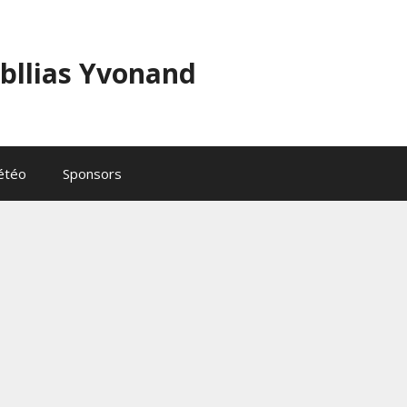
abllias Yvonand
étéo
Sponsors