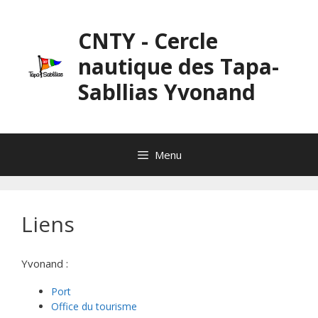
Aller
au
CNTY - Cercle
contenu
nautique des Tapa-
Sabllias Yvonand
Menu
Liens
Yvonand :
Port
Office du tourisme