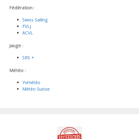
Fédération :
Swiss Sailing
FVLJ
ACVL
Jauge :
SRS +
Météo :
Yvmétéo
Météo Suisse