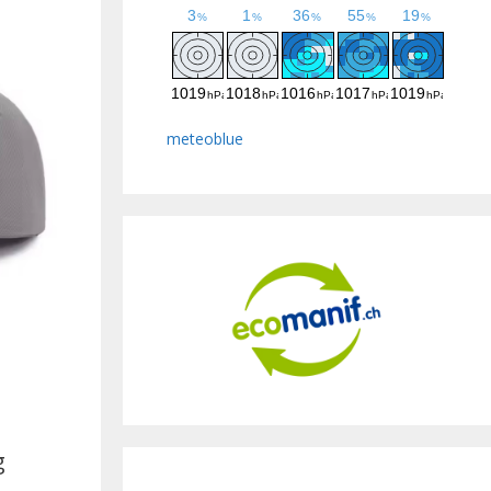
meteoblue
g