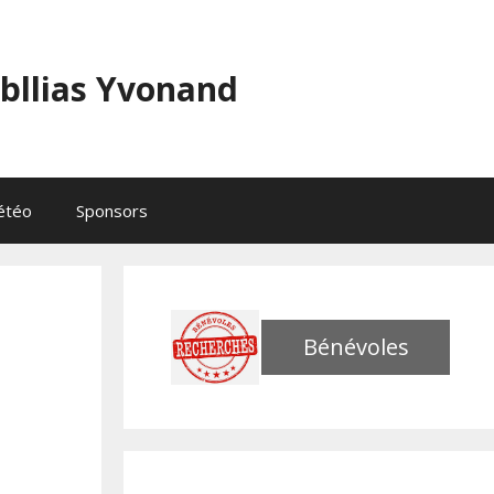
abllias Yvonand
étéo
Sponsors
Bénévoles