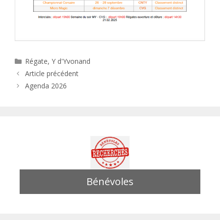
Catégories
Régate
,
Y d'Yvonand
Article précédent
Agenda 2026
Bénévoles