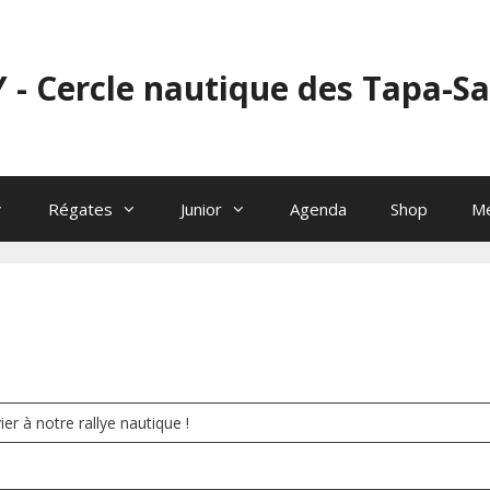
 - Cercle nautique des Tapa-S
Régates
Junior
Agenda
Shop
M
er à notre rallye nautique !