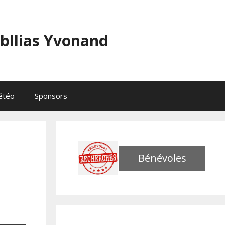
abllias Yvonand
étéo
Sponsors
Bénévoles