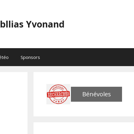
abllias Yvonand
étéo
Sponsors
Bénévoles