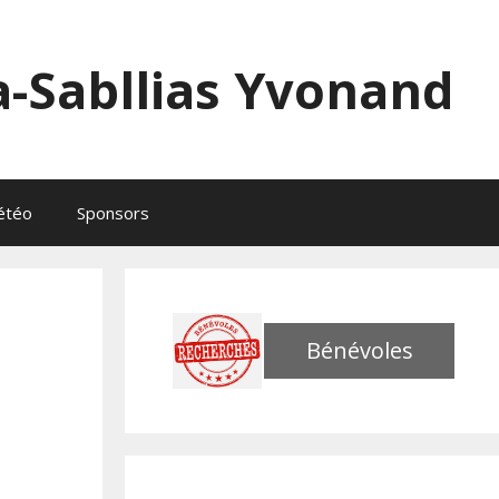
a-Sabllias Yvonand
étéo
Sponsors
Bénévoles