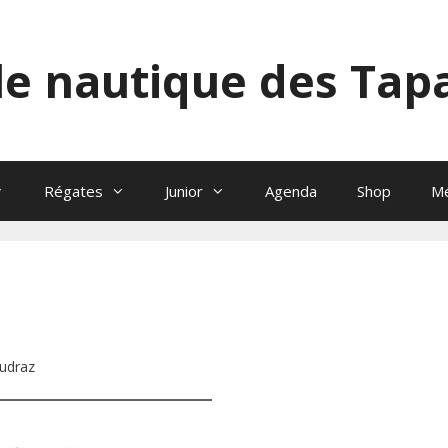
le nautique des Tap
Régates
Junior
Agenda
Shop
M
audraz