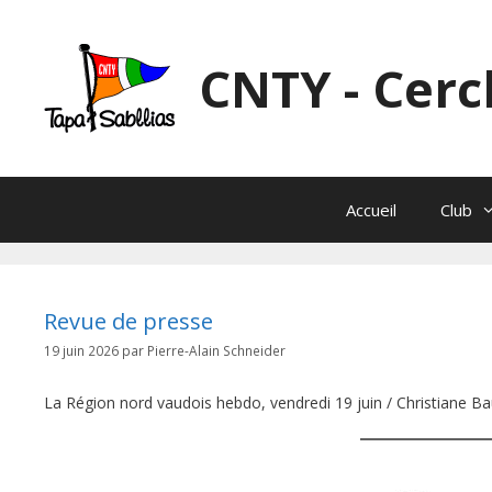
Aller
au
contenu
CNTY - Cerc
Accueil
Club
Revue de presse
19 juin 2026
par
Pierre-Alain Schneider
La Région nord vaudois hebdo, vendredi 19 juin / Christiane B