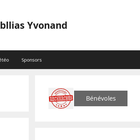
abllias Yvonand
étéo
Sponsors
Bénévoles