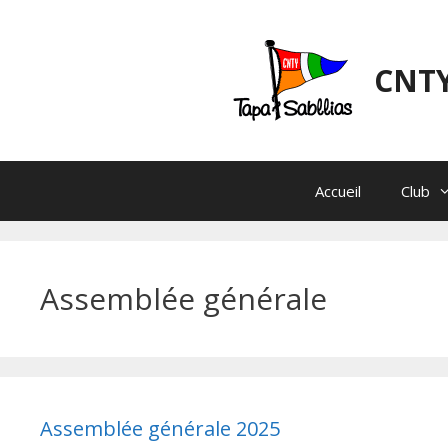
Aller
au
contenu
CNTY
Accueil
Club
Assemblée générale
Assemblée générale 2025