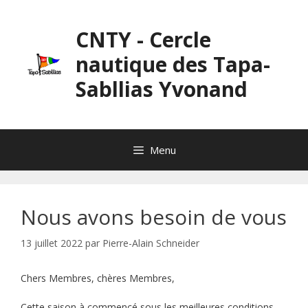
Aller
au
CNTY - Cercle
contenu
nautique des Tapa-
Sabllias Yvonand
Menu
Nous avons besoin de vous
13 juillet 2022
par
Pierre-Alain Schneider
Chers Membres, chères Membres,
Cette saison à commencé sous les meilleures conditions