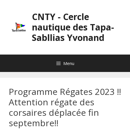
Aller
au
CNTY - Cercle
contenu
nautique des Tapa-
Sabllias Yvonand
Menu
Programme Régates 2023 !!
Attention régate des
corsaires déplacée fin
septembre!!